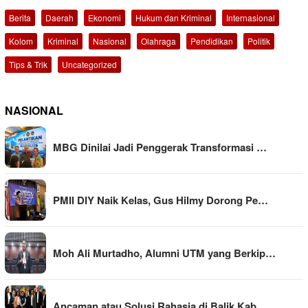
Berita
Daerah
Ekonomi
Hukum dan Kriminal
Internasional
Kolom
Kriminal
Nasional
Olahraga
Pendidikan
Politik
Tips & Trik
Uncategorized
NASIONAL
MBG Dinilai Jadi Penggerak Transformasi …
PMII DIY Naik Kelas, Gus Hilmy Dorong Pe…
Moh Ali Murtadho, Alumni UTM yang Berkip…
Ancaman atau Solusi Rahasia di Balik Kab…