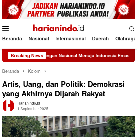
Loncat
ke
konten
Menu
Mobile
Beranda
Nasional
Internasional
Daerah
Olahraga
 Sistem Pangan Nasional Menuju Indonesia Emas 2045
Breaking News
KE
Beranda
Kolom
Artis, Uang, dan Politik: Demokrasi
yang Akhirnya Dijarah Rakyat
Harianindo.id
1 September 2025