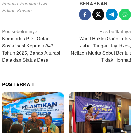
Penulis: Parulian Dwi
SEBARKAN
Editor: Kirwan
Navigasi
Pos sebelumnya
Pos berikutnya
pos
Kemendes PDT Gelar
Wasit Hakim Garis Tolak
Sosialisasi Kepmen 343
Jabat Tangan Jay Idzes,
Tahun 2025, Bahas Akurasi
Netizen Murka Sebut Bentuk
Data dan Status Desa
Tidak Hormat!
POS TERKAIT