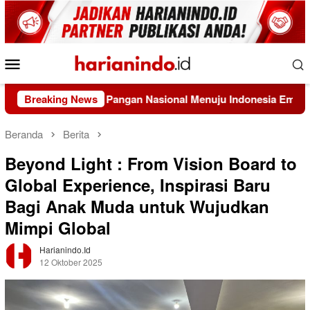
Loncat
ke
konten
Menu
Mobile
asi Sistem Pangan Nasional Menuju Indonesia Emas 2045
Breaking News
Beranda
Berita
Beyond Light : From Vision Board to
Global Experience, Inspirasi Baru
Bagi Anak Muda untuk Wujudkan
Mimpi Global
Harianindo.id
12 Oktober 2025