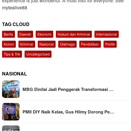
experience is just wonderful. A must visit for everyone. See
mytealive88
TAG CLOUD
Berita
Daerah
Ekonomi
Hukum dan Kriminal
Internasional
Kolom
Kriminal
Nasional
Olahraga
Pendidikan
Politik
Tips & Trik
Uncategorized
NASIONAL
MBG Dinilai Jadi Penggerak Transformasi …
PMII DIY Naik Kelas, Gus Hilmy Dorong Pe…