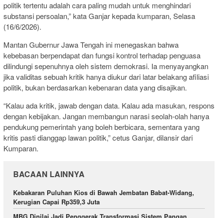
politik tertentu adalah cara paling mudah untuk menghindari
substansi persoalan,” kata Ganjar kepada kumparan, Selasa
(16/6/2026).
Mantan Gubernur Jawa Tengah ini menegaskan bahwa
kebebasan berpendapat dan fungsi kontrol terhadap penguasa
dilindungi sepenuhnya oleh sistem demokrasi. Ia menyayangkan
jika validitas sebuah kritik hanya diukur dari latar belakang afiliasi
politik, bukan berdasarkan kebenaran data yang disajikan.
“Kalau ada kritik, jawab dengan data. Kalau ada masukan, respons
dengan kebijakan. Jangan membangun narasi seolah-olah hanya
pendukung pemerintah yang boleh berbicara, sementara yang
kritis pasti dianggap lawan politik,” cetus Ganjar, dilansir dari
Kumparan.
BACAAN LAINNYA
Kebakaran Puluhan Kios di Bawah Jembatan Babat-Widang,
Kerugian Capai Rp359,3 Juta
MBG Dinilai Jadi Penggerak Transformasi Sistem Pangan