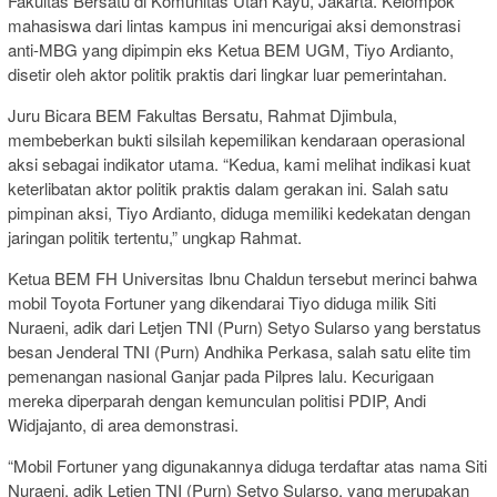
Fakultas Bersatu di Komunitas Utan Kayu, Jakarta. Kelompok
mahasiswa dari lintas kampus ini mencurigai aksi demonstrasi
anti-MBG yang dipimpin eks Ketua BEM UGM, Tiyo Ardianto,
disetir oleh aktor politik praktis dari lingkar luar pemerintahan.
Juru Bicara BEM Fakultas Bersatu, Rahmat Djimbula,
membeberkan bukti silsilah kepemilikan kendaraan operasional
aksi sebagai indikator utama. “Kedua, kami melihat indikasi kuat
keterlibatan aktor politik praktis dalam gerakan ini. Salah satu
pimpinan aksi, Tiyo Ardianto, diduga memiliki kedekatan dengan
jaringan politik tertentu,” ungkap Rahmat.
Ketua BEM FH Universitas Ibnu Chaldun tersebut merinci bahwa
mobil Toyota Fortuner yang dikendarai Tiyo diduga milik Siti
Nuraeni, adik dari Letjen TNI (Purn) Setyo Sularso yang berstatus
besan Jenderal TNI (Purn) Andhika Perkasa, salah satu elite tim
pemenangan nasional Ganjar pada Pilpres lalu. Kecurigaan
mereka diperparah dengan kemunculan politisi PDIP, Andi
Widjajanto, di area demonstrasi.
“Mobil Fortuner yang digunakannya diduga terdaftar atas nama Siti
Nuraeni, adik Letjen TNI (Purn) Setyo Sularso, yang merupakan