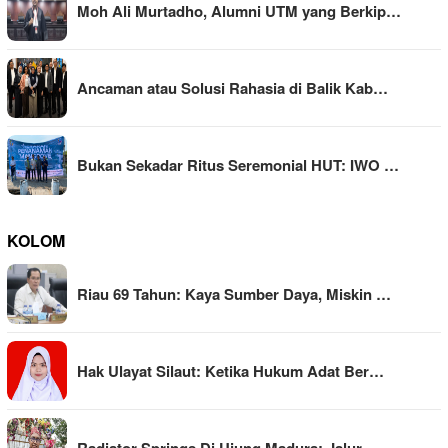
Moh Ali Murtadho, Alumni UTM yang Berkip…
Ancaman atau Solusi Rahasia di Balik Kab…
Bukan Sekadar Ritus Seremonial HUT: IWO …
KOLOM
Riau 69 Tahun: Kaya Sumber Daya, Miskin …
Hak Ulayat Silaut: Ketika Hukum Adat Ber…