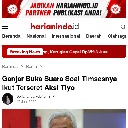
Loncat
ke
konten
Menu
Mobile
Beranda
Nasional
Internasional
Daerah
Olahraga
t-Widang, Kerugian Capai Rp359,3 Juta
Breaking News
Riau 69 Tahun:
Beranda
Berita
Ganjar Buka Suara Soal Timsesnya
Ikut Terseret Aksi Tiyo
Deffananda Febrian S. P
17 Juni 2026