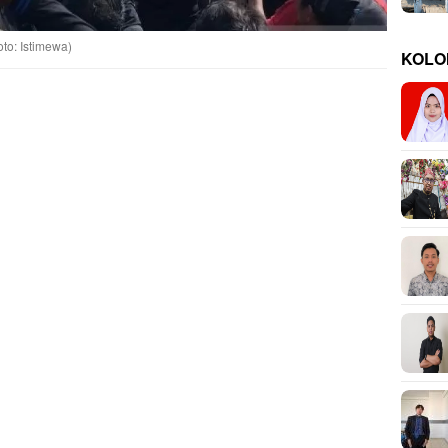
to: Istimewa)
KOLO