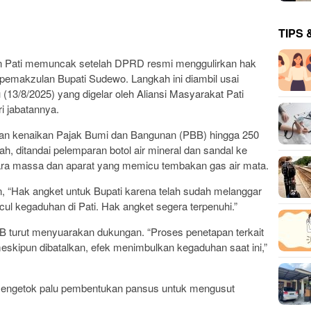
TIPS 
en Pati memuncak setelah DPRD resmi menggulirkan hak
 pemakzulan Bupati Sudewo. Langkah ini diambil usai
13/8/2025) yang digelar oleh Aliansi Masyarakat Pati
i jabatannya.
jakan kenaikan Pajak Bumi dan Bangunan (PBB) hingga 250
ah, ditandai pelemparan botol air mineral dan sandal ke
ara massa dan aparat yang memicu tembakan gas air mata.
 “Hak angket untuk Bupati karena telah sudah melanggar
cul kegaduhan di Pati. Hak angket segera terpenuhi.”
KB turut menyuarakan dukungan. “Proses penetapan terkait
eskipun dibatalkan, efek menimbulkan kegaduhan saat ini,”
 mengetok palu pembentukan pansus untuk mengusut