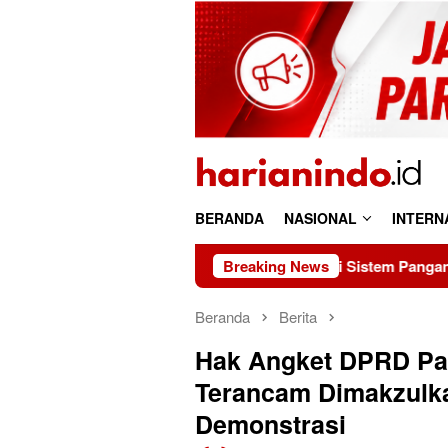
Loncat
ke
konten
BERANDA
NASIONAL
INTERN
 Jadi Penggerak Transformasi Sistem Pangan Nasional Menuju 
Breaking News
Beranda
Berita
Hak Angket DPRD Pa
Terancam Dimakzulk
Demonstrasi