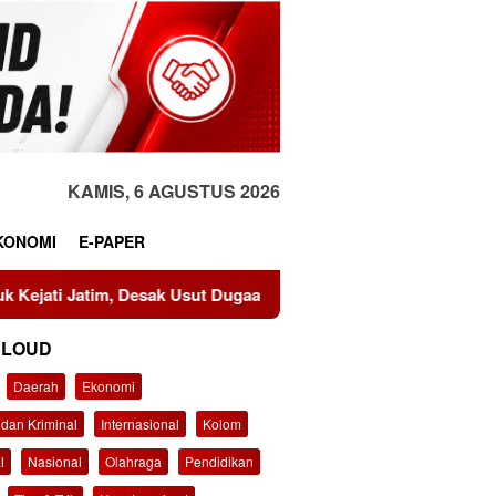
KAMIS, 6 AGUSTUS 2026
KONOMI
E-PAPER
ak Usut Dugaan Mark-up Anggaran Dishub Rp111 Miliar
CLOUD
Daerah
Ekonomi
dan Kriminal
Internasional
Kolom
l
Nasional
Olahraga
Pendidikan