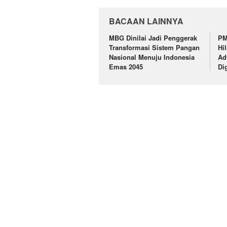
BACAAN LAINNYA
MBG Dinilai Jadi Penggerak
PM
Transformasi Sistem Pangan
Hi
Nasional Menuju Indonesia
Ad
Emas 2045
Di