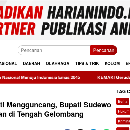
Pencarian
ASIONAL
DAERAH
OLAHRAGA
TIPS & TRIK
KOLOM
E
Indonesia Emas 2045
KEMAKI Geruduk Kejati Jatim, Des
TAG 
Berita
ti Mengguncang, Bupati Sudewo
Hukum 
an di Tengah Gelombang
Krimina