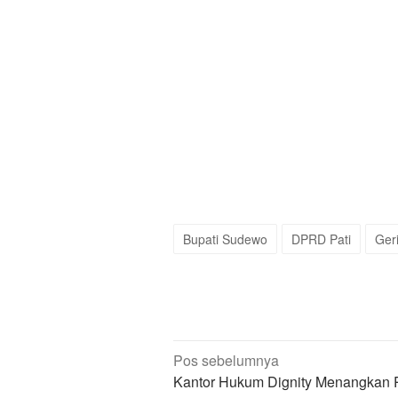
Bupati Sudewo
DPRD Pati
Ger
Navigasi
Pos sebelumnya
pos
Kantor Hukum Dignity Menangkan 