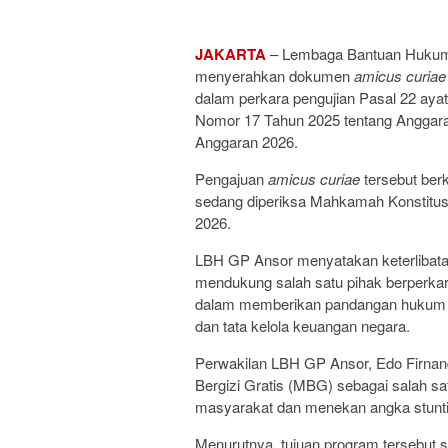
JAKARTA
–
Lembaga Bantuan Hukum 
menyerahkan dokumen
amicus curiae
dalam perkara pengujian Pasal 22 aya
Nomor 17 Tahun 2025 tentang Anggar
Anggaran 2026.
Pengajuan
amicus curiae
tersebut ber
sedang diperiksa Mahkamah Konstitu
2026.
LBH GP Ansor menyatakan keterlibata
mendukung salah satu pihak berperkara
dalam memberikan pandangan hukum ke
dan tata kelola keuangan negara.
Perwakilan LBH GP Ansor, Edo Firn
Bergizi Gratis (MBG) sebagai salah sa
masyarakat dan menekan angka stunti
Menurutnya, tujuan program tersebut