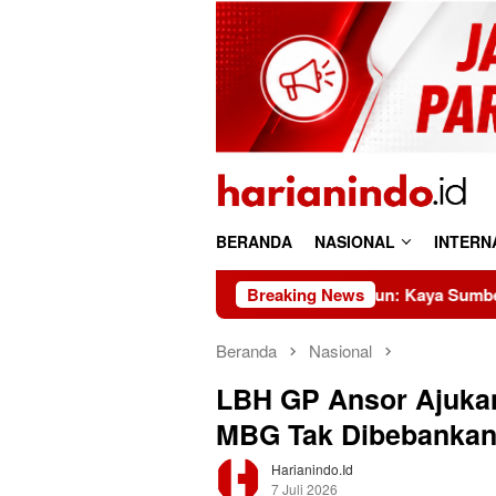
Loncat
ke
konten
BERANDA
NASIONAL
INTERN
Riau 69 Tahun: Kaya Sumber Daya, Miskin Tata K
Breaking News
Beranda
Nasional
LBH GP Ansor Ajukan
MBG Tak Dibebankan
Harianindo.id
7 Juli 2026