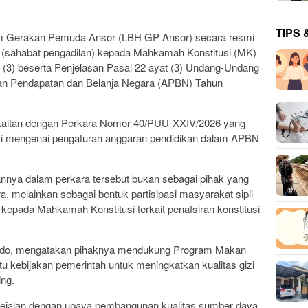
TIPS 
Gerakan Pemuda Ansor (LBH GP Ansor) secara resmi
(sahabat pengadilan) kepada Mahkamah Konstitusi (MK)
t (3) beserta Penjelasan Pasal 22 ayat (3) Undang-Undang
an Pendapatan dan Belanja Negara (APBN) Tahun
kaitan dengan Perkara Nomor 40/PUU-XXIV/2026 yang
si mengenai pengaturan anggaran pendidikan dalam APBN
nnya dalam perkara tersebut bukan sebagai pihak yang
, melainkan sebagai bentuk partisipasi masyarakat sipil
pada Mahkamah Konstitusi terkait penafsiran konstitusi
ando, mengatakan pihaknya mendukung Program Makan
tu kebijakan pemerintah untuk meningkatkan kualitas gizi
ng.
 sejalan dengan upaya pembangunan kualitas sumber daya