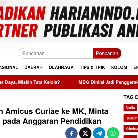
Pencarian
ASIONAL
DAERAH
OLAHRAGA
TIPS & TRIK
KOLOM
E
elola?
MBG Dinilai Jadi Penggerak Transformasi Siste
TAG 
Berita
 Amicus Curiae ke MK, Minta
Hukum 
 pada Anggaran Pendidikan
Krimina