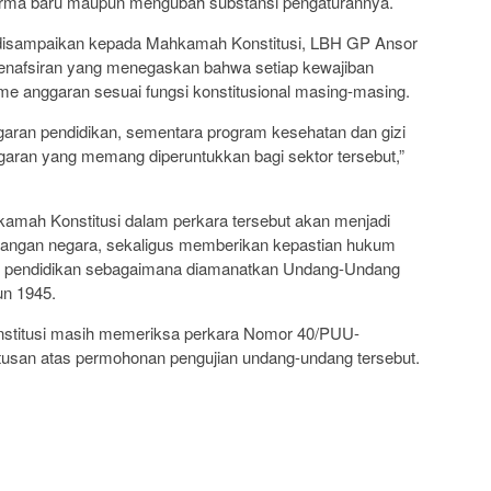
rma baru maupun mengubah substansi pengaturannya.
isampaikan kepada Mahkamah Konstitusi, LBH GP Ansor
enafsiran yang menegaskan bahwa setiap kewajiban
me anggaran sesuai fungsi konstitusional masing-masing.
ggaran pendidikan, sementara program kesehatan dan gizi
aran yang memang diperuntukkan bagi sektor tersebut,”
mah Konstitusi dalam perkara tersebut akan menjadi
euangan negara, sekaligus memberikan kepastian hukum
n pendidikan sebagaimana diamanatkan Undang-Undang
un 1945.
Konstitusi masih memeriksa perkara Nomor 40/PUU-
usan atas permohonan pengujian undang-undang tersebut.