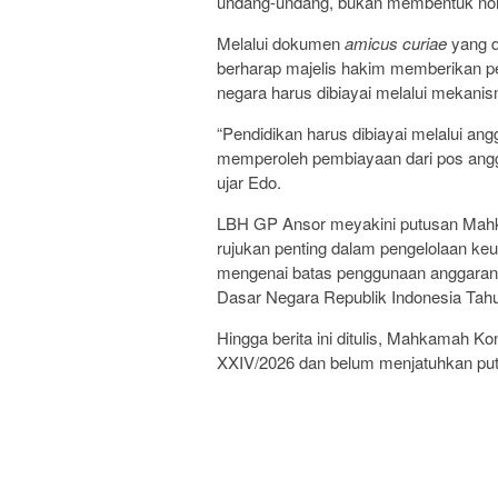
undang-undang, bukan membentuk no
Melalui dokumen
amicus curiae
yang d
berharap majelis hakim memberikan p
negara harus dibiayai melalui mekanis
“Pendidikan harus dibiayai melalui an
memperoleh pembiayaan dari pos angg
ujar Edo.
LBH GP Ansor meyakini putusan Mahka
rujukan penting dalam pengelolaan k
mengenai batas penggunaan anggara
Dasar Negara Republik Indonesia Tah
Hingga berita ini ditulis, Mahkamah 
XXIV/2026 dan belum menjatuhkan put