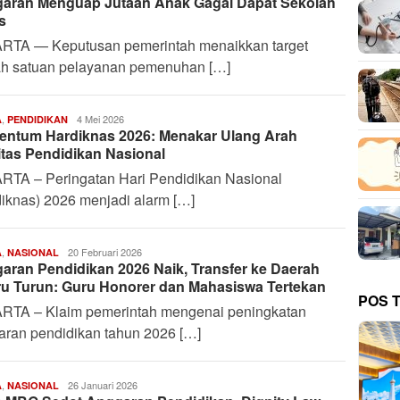
aran Menguap Jutaan Anak Gagal Dapat Sekolah
Febrian
S.
s
P
RTA — Keputusan pemerintah menaikkan target
ah satuan pelayanan pemenuhan […]
,
Deffananda
4 Mei 2026
A
PENDIDIKAN
ntum Hardiknas 2026: Menakar Ulang Arah
Febrian
S.
itas Pendidikan Nasional
P
RTA – Peringatan Hari Pendidikan Nasional
iknas) 2026 menjadi alarm […]
,
Harianindo.id
20 Februari 2026
A
NASIONAL
aran Pendidikan 2026 Naik, Transfer ke Daerah
ru Turun: Guru Honorer dan Mahasiswa Tertekan
POS 
RTA – Klaim pemerintah mengenai peningkatan
aran pendidikan tahun 2026 […]
,
Harianindo.id
26 Januari 2026
A
NASIONAL