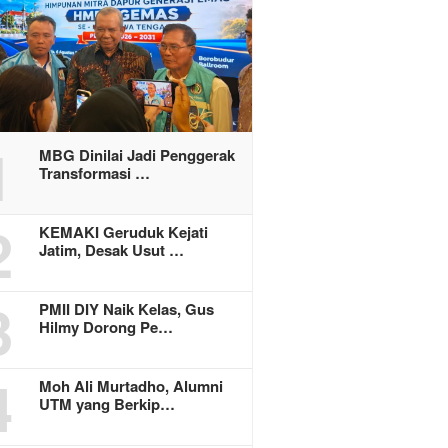
1
MBG Dinilai Jadi Penggerak
Transformasi …
2
KEMAKI Geruduk Kejati
Jatim, Desak Usut …
3
PMII DIY Naik Kelas, Gus
Hilmy Dorong Pe…
4
Moh Ali Murtadho, Alumni
UTM yang Berkip…