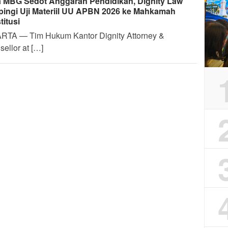
 MBG Sedot Anggaran Pendidikan, Dignity Law
ingi Uji Materiil UU APBN 2026 ke Mahkamah
titusi
RTA — Tim Hukum Kantor Dignity Attorney &
ellor at […]