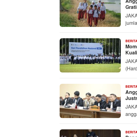
Angg
Grati
JAKA
juml
BERIT
Mome
Kual
JAKA
(Hard
BERIT
Angg
Just
JAKA
angg
BERIT