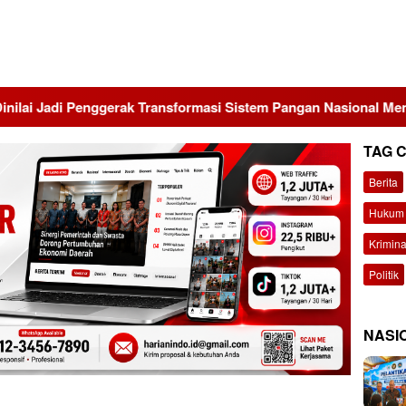
ggerak Transformasi Sistem Pangan Nasional Menuju Indonesia 
TAG 
Berita
Hukum 
Krimina
Politik
NASI