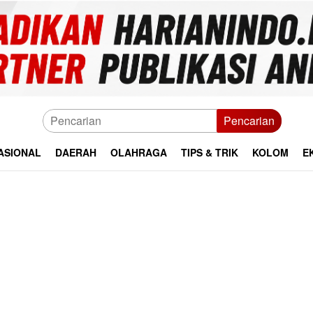
Pencarian
ASIONAL
DAERAH
OLAHRAGA
TIPS & TRIK
KOLOM
E