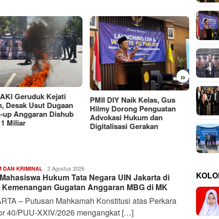
»
Moh Ali Murtadho, Alumni
UTM yang Berkiprah dalam
Ancam
Putusan MK soal MBG
 DIY Naik Kelas, Gus
Rahasi
y Dorong Penguatan
Bayan
kasi Hukum dan
talisasi Gerakan
Deffananda
2 Agustus 2026
 DAN KRIMINAL
KOLO
 Mahasiswa Hukum Tata Negara UIN Jakarta di
Febrian
S.
k Kemenangan Gugatan Anggaran MBG di MK
P
RTA – Putusan Mahkamah Konstitusi atas Perkara
r 40/PUU-XXIV/2026 mengangkat […]