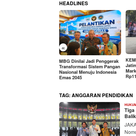
HEADLINES
«
KEMAKI Geruduk Kejati
 Dinilai Jadi Penggerak
PMII
Jatim, Desak Usut Dugaan
nsformasi Sistem Pangan
Hilm
Mark-up Anggaran Dishub
ional Menuju Indonesia
Advo
Rp111 Miliar
as 2045
Digi
TAG:
ANGGARAN PENDIDIKAN
HUKUM
Tiga
Bali
JAKA
Nomo