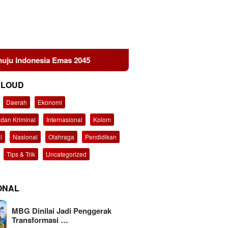
Emas 2045
KEMAKI Geruduk Kejati Jatim, Desak Usut D
CLOUD
Daerah
Ekonomi
dan Kriminal
Internasional
Kolom
l
Nasional
Olahraga
Pendidikan
Tips & Trik
Uncategorized
ONAL
MBG Dinilai Jadi Penggerak
Transformasi …