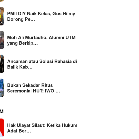
PMII DIY Naik Kelas, Gus Hilmy
Dorong Pe…
Moh Ali Murtadho, Alumni UTM
yang Berkip…
an atau Solusi
KEMAKI 
Ancaman atau Solusi Rahasia di
MBG Dinilai Jadi Penggerak
a di Balik Kabinet
Jatim, 
Balik Kab…
Transformasi Sistem Pangan
gan
Mark-up
Nasional Menuju Indonesia
Rp111 M
Emas 2045
Bukan Sekadar Ritus
Seremonial HUT: IWO …
M
Hak Ulayat Silaut: Ketika Hukum
Adat Ber…