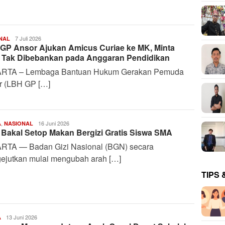
Harianindo.id
7 Juli 2026
NAL
GP Ansor Ajukan Amicus Curiae ke MK, Minta
Tak Dibebankan pada Anggaran Pendidikan
RTA – Lembaga Bantuan Hukum Gerakan Pemuda
r (LBH GP […]
,
Deffananda
16 Juni 2026
A
NASIONAL
Bakal Setop Makan Bergizi Gratis Siswa SMA
Febrian
S.
RTA — Badan Gizi Nasional (BGN) secara
P
ejutkan mulai mengubah arah […]
TIPS 
Deffananda
13 Juni 2026
A