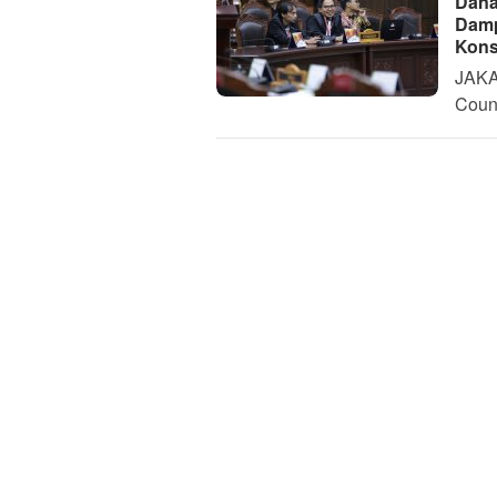
Dana
Damp
Kons
JAKA
Couns