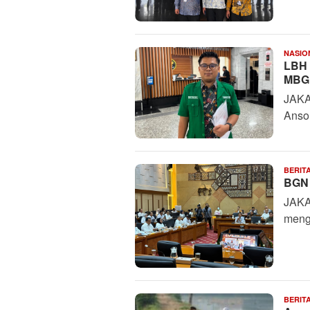
NASIO
LBH 
MBG 
JAKA
Anso
BERIT
BGN 
JAKA
meng
BERIT