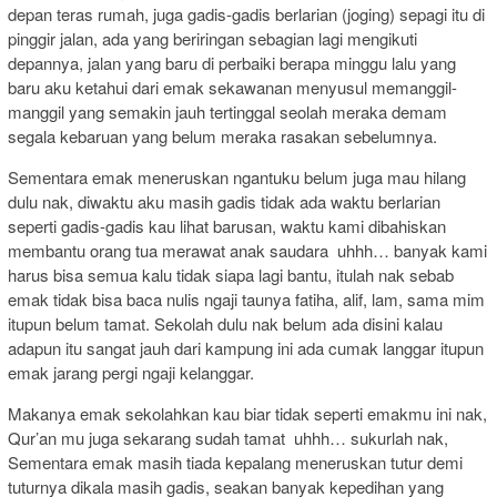
depan teras rumah, juga gadis-gadis berlarian (joging) sepagi itu di
pinggir jalan, ada yang beriringan sebagian lagi mengikuti
depannya, jalan yang baru di perbaiki berapa minggu lalu yang
baru aku ketahui dari emak sekawanan menyusul memanggil-
manggil yang semakin jauh tertinggal seolah meraka demam
segala kebaruan yang belum meraka rasakan sebelumnya.
Sementara emak meneruskan ngantuku belum juga mau hilang
dulu nak, diwaktu aku masih gadis tidak ada waktu berlarian
seperti gadis-gadis kau lihat barusan, waktu kami dibahiskan
membantu orang tua merawat anak saudara uhhh… banyak kami
harus bisa semua kalu tidak siapa lagi bantu, itulah nak sebab
emak tidak bisa baca nulis ngaji taunya fatiha, alif, lam, sama mim
itupun belum tamat. Sekolah dulu nak belum ada disini kalau
adapun itu sangat jauh dari kampung ini ada cumak langgar itupun
emak jarang pergi ngaji kelanggar.
Makanya emak sekolahkan kau biar tidak seperti emakmu ini nak,
Qur’an mu juga sekarang sudah tamat uhhh… sukurlah nak,
Sementara emak masih tiada kepalang meneruskan tutur demi
tuturnya dikala masih gadis, seakan banyak kepedihan yang