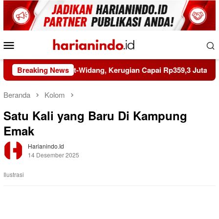
Loncat
ke
konten
Menu
Mobile
atan Babat-Widang, Kerugian Capai Rp359,3 Juta
Breaking News
Riau 
Beranda
Kolom
Satu Kali yang Baru Di Kampung
Emak
Harianindo.id
14 Desember 2025
Ilustrasi