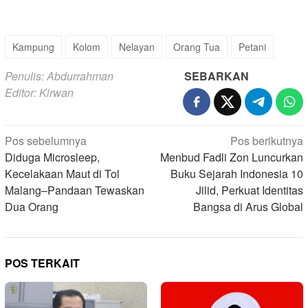
Kampung
Kolom
Nelayan
Orang Tua
Petani
Penulis: Abdurrahman
SEBARKAN
Editor: Kirwan
Navigasi
Pos sebelumnya
Pos berikutnya
pos
Diduga Microsleep,
Menbud Fadli Zon Luncurkan
Kecelakaan Maut di Tol
Buku Sejarah Indonesia 10
Malang–Pandaan Tewaskan
Jilid, Perkuat Identitas
Dua Orang
Bangsa di Arus Global
POS TERKAIT