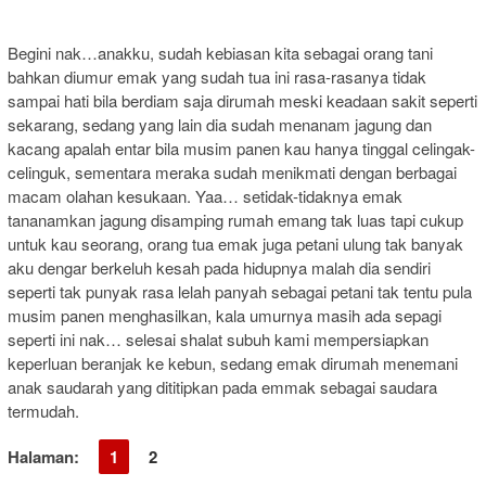
Begini nak…anakku, sudah kebiasan kita sebagai orang tani
bahkan diumur emak yang sudah tua ini rasa-rasanya tidak
sampai hati bila berdiam saja dirumah meski keadaan sakit seperti
sekarang, sedang yang lain dia sudah menanam jagung dan
kacang apalah entar bila musim panen kau hanya tinggal celingak-
celinguk, sementara meraka sudah menikmati dengan berbagai
macam olahan kesukaan. Yaa… setidak-tidaknya emak
tananamkan jagung disamping rumah emang tak luas tapi cukup
untuk kau seorang, orang tua emak juga petani ulung tak banyak
aku dengar berkeluh kesah pada hidupnya malah dia sendiri
seperti tak punyak rasa lelah panyah sebagai petani tak tentu pula
musim panen menghasilkan, kala umurnya masih ada sepagi
seperti ini nak… selesai shalat subuh kami mempersiapkan
keperluan beranjak ke kebun, sedang emak dirumah menemani
anak saudarah yang dititipkan pada emmak sebagai saudara
termudah.
Halaman:
1
2