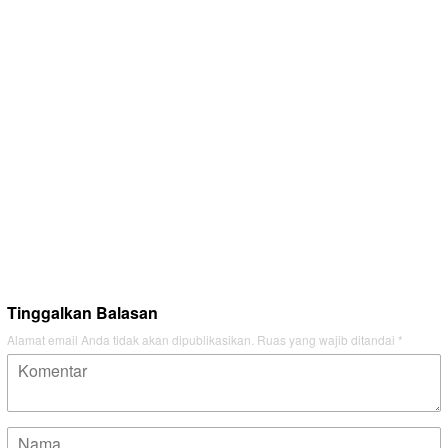
Tinggalkan Balasan
Alamat email Anda tidak akan dipublikasikan.
Ruas yang wajib ditandai
*