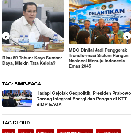
«
»
KEMAKI Geruduk Kejati
MBG Dinilai Jadi Penggerak
Jatim, Desak Usut Dugaan
Transformasi Sistem Pangan
Mark-up Anggaran Dishub
Nasional Menuju Indonesia
Rp111 Miliar
Emas 2045
TAG:
BIMP-EAGA
Hadapi Gejolak Geopolitik, Presiden Prabowo
Dorong Integrasi Energi dan Pangan di KTT
BIMP-EAGA
TAG CLOUD
Berita
Daerah
Ekonomi
Hukum dan Kriminal
Internasional