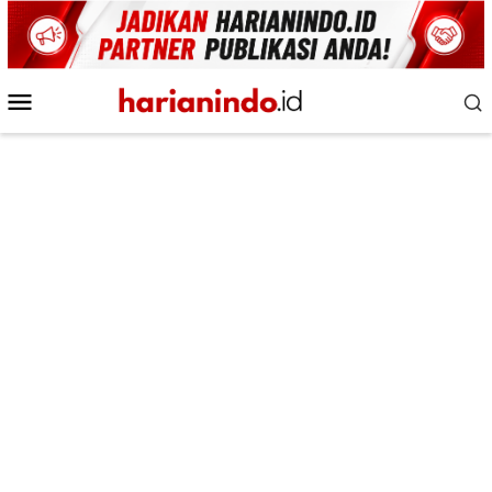
Loncat
ke
konten
Menu
Mobile