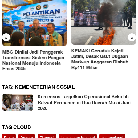
«
»
KEMAKI Geruduk Kejati
MBG Dinilai Jadi Penggerak
Jatim, Desak Usut Dugaan
Transformasi Sistem Pangan
Mark-up Anggaran Dishub
Nasional Menuju Indonesia
Rp111 Miliar
Emas 2045
TAG:
KEMENETERIAN SOSIAL
Kemensos Targetkan Operasional Sekolah
Rakyat Permanen di Dua Daerah Mulai Juni
2026
TAG CLOUD
Berita
Daerah
Ekonomi
Hukum dan Kriminal
Internasional