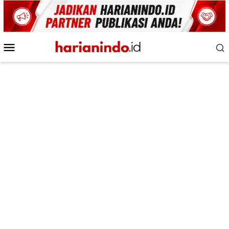
Loncat
ke
konten
Menu
Mobile