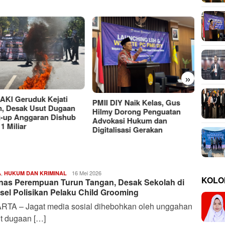
»
Moh Ali Murtadho, Alumni
UTM yang Berkiprah dalam
Ancam
Putusan MK soal MBG
 DIY Naik Kelas, Gus
Rahas
my Dorong Penguatan
Baya
okasi Hukum dan
talisasi Gerakan
,
Deffananda
16 Mei 2026
A
HUKUM DAN KRIMINAL
KOLO
as Perempuan Turun Tangan, Desak Sekolah di
Febrian
S.
sel Polisikan Pelaku Child Grooming
P
RTA – Jagat media sosial dihebohkan oleh unggahan
it dugaan […]