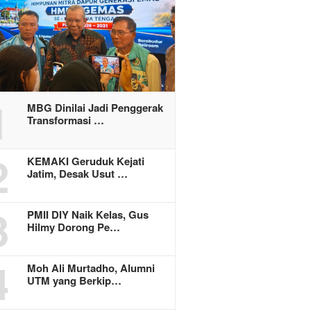
1
MBG Dinilai Jadi Penggerak
Transformasi …
2
KEMAKI Geruduk Kejati
Jatim, Desak Usut …
3
PMII DIY Naik Kelas, Gus
Hilmy Dorong Pe…
4
Moh Ali Murtadho, Alumni
UTM yang Berkip…