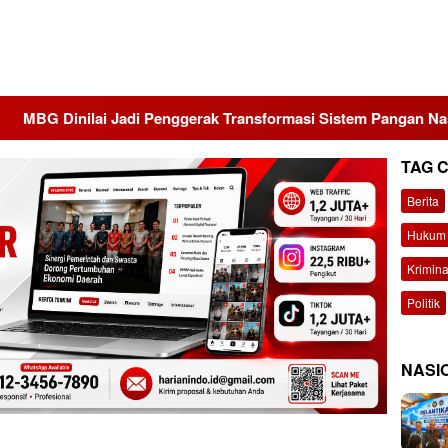
lai Jadi Penggerak Transformasi Sistem Pangan Nasional Menu
TAG 
Berita
Hukum 
Krimina
Politik
NASI