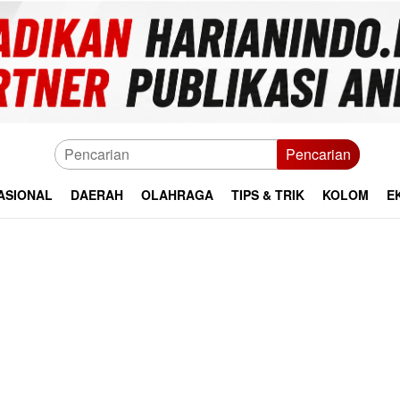
Pencarian
ASIONAL
DAERAH
OLAHRAGA
TIPS & TRIK
KOLOM
E