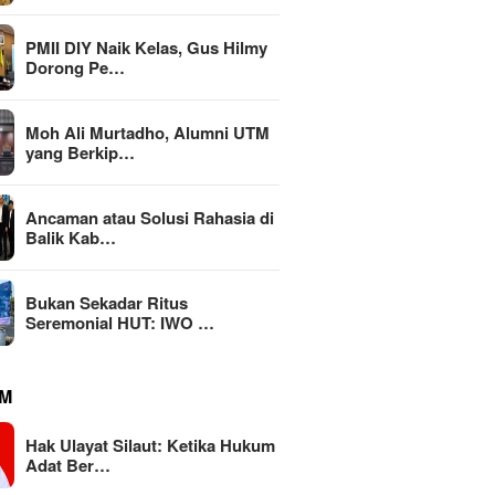
PMII DIY Naik Kelas, Gus Hilmy
Dorong Pe…
Moh Ali Murtadho, Alumni UTM
yang Berkip…
an atau Solusi
KEMAKI
Ancaman atau Solusi Rahasia di
MBG Dinilai Jadi Penggerak
ia di Balik Kabinet
Jatim,
Balik Kab…
Transformasi Sistem Pangan
ngan
Mark-u
Nasional Menuju Indonesia
Rp111 M
Emas 2045
Bukan Sekadar Ritus
Seremonial HUT: IWO …
M
Hak Ulayat Silaut: Ketika Hukum
Adat Ber…