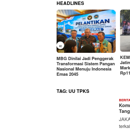
HEADLINES
«
KEMAKI Geruduk Kejati
G Dinilai Jadi Penggerak
PMII
Jatim, Desak Usut Dugaan
ansformasi Sistem Pangan
Hil
Mark-up Anggaran Dishub
sional Menuju Indonesia
Adv
Rp111 Miliar
as 2045
Digi
TAG:
UU TPKS
BERIT
Komn
Tang
JAKA
terka