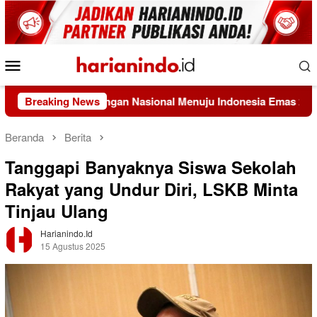
Loncat
ke
konten
Menu
Mobile
Sistem Pangan Nasional Menuju Indonesia Emas 2045
Breaking News
KEM
Beranda
Berita
Tanggapi Banyaknya Siswa Sekolah
Rakyat yang Undur Diri, LSKB Minta
Tinjau Ulang
Harianindo.id
15 Agustus 2025