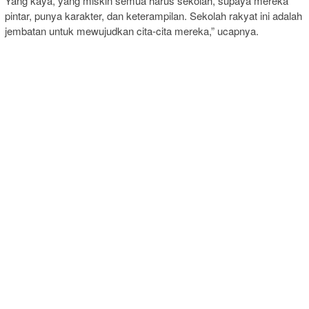
Yang kaya, yang miskin semua harus sekolah, supaya mereka
pintar, punya karakter, dan keterampilan. Sekolah rakyat ini adalah
jembatan untuk mewujudkan cita-cita mereka,” ucapnya.