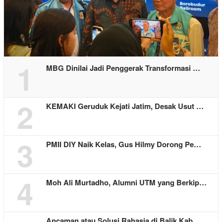
1
MBG Dinilai Jadi Penggerak Transformasi …
2
KEMAKI Geruduk Kejati Jatim, Desak Usut …
3
PMII DIY Naik Kelas, Gus Hilmy Dorong Pe…
4
Moh Ali Murtadho, Alumni UTM yang Berkip…
Ancaman atau Solusi Rahasia di Balik Kab…