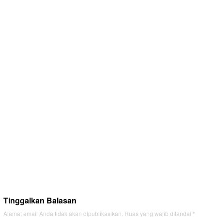
Tinggalkan Balasan
Alamat email Anda tidak akan dipublikasikan.
Ruas yang wajib ditandai
*