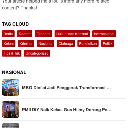
Your article helped me a lot, is there any more related
content? Thanks!
TAG CLOUD
Berita
Daerah
Ekonomi
Hukum dan Kriminal
Internasional
Kolom
Kriminal
Nasional
Olahraga
Pendidikan
Politik
Tips & Trik
Uncategorized
NASIONAL
MBG Dinilai Jadi Penggerak Transformasi …
PMII DIY Naik Kelas, Gus Hilmy Dorong Pe…