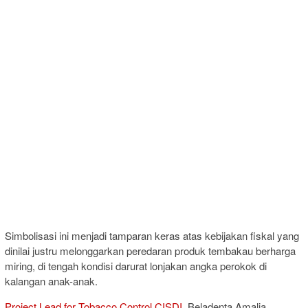
Simbolisasi ini menjadi tamparan keras atas kebijakan fiskal yang
dinilai justru melonggarkan peredaran produk tembakau berharga
miring, di tengah kondisi darurat lonjakan angka perokok di
kalangan anak-anak.
Project Lead for Tobacco Control CISDI
, Beladenta Amalia,