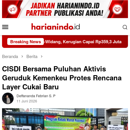
Loncat
ke
konten
Menu
Mobile
n Babat-Widang, Kerugian Capai Rp359,3 Juta
Breaking News
Riau 69 
Beranda
Berita
CISDI Bersama Puluhan Aktivis
Geruduk Kemenkeu Protes Rencana
Layer Cukai Baru
Deffananda Febrian S. P
11 Juni 2026