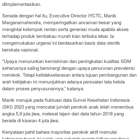
diimplementasikan.
Senada dengan hal itu, Executive Director IYCTC, Manik
Marganamahendra, memperingatkan ancaman besar yang
mengintai kelompok rentan serta generasi muda apabila akses
terhadap produk tembakau murah kian terbuka lebar. Ia
mengemukakan urgensi ini berdasarkan basis data otentik
berskala nasional.
“Upaya menurunkan kemiskinan dan peningkatan kualitas SDM
seharusnya saling bersinergi dengan upaya penurunan prevalensi
merokok. Tetapi ketidakselarasan antara tujuan pembangunan dan
arah kebijakan ini menunjukkan adanya persoalan tata kelola
dalam proses penyusunannya,” katanya.
Manik merujuk pada fluktuasi data Survei Kesehatan Indonesia
(SKI) 2023 yang mencatat jumlah perokok anak telah menembus
angka 5,9 juta jiwa, melesat tajam dari data tahun 2018 yang
berada di kisaran 4 juta jiwa.
Kenyataan pahit bahwa mayoritas perokok aktif memulai
kebiasaan buruk ini sejak usia sekolah membuktikan rapuhnya