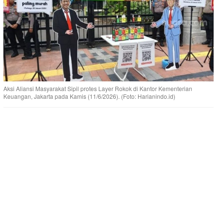
Aksi Aliansi Masyarakat Sipil protes Layer Rokok di Kantor Kementerian
Keuangan, Jakarta pada Kamis (11/6/2026). (Foto: Harianindo.id)