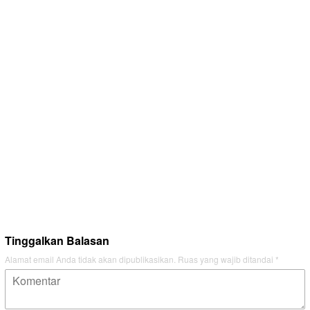
Tinggalkan Balasan
Alamat email Anda tidak akan dipublikasikan.
Ruas yang wajib ditandai
*