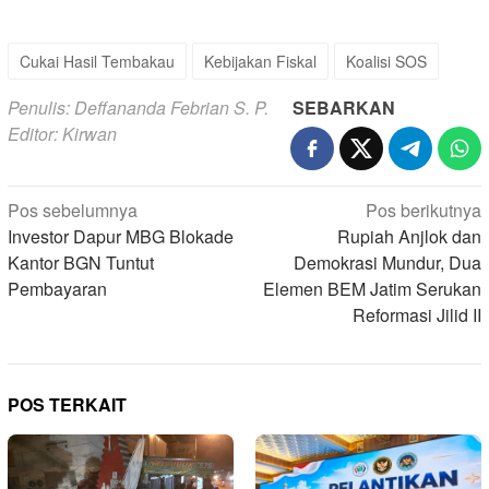
Cukai Hasil Tembakau
Kebijakan Fiskal
Koalisi SOS
Penulis: Deffananda Febrian S. P.
SEBARKAN
Editor: Kirwan
Navigasi
Pos sebelumnya
Pos berikutnya
pos
Investor Dapur MBG Blokade
Rupiah Anjlok dan
Kantor BGN Tuntut
Demokrasi Mundur, Dua
Pembayaran
Elemen BEM Jatim Serukan
Reformasi Jilid II
POS TERKAIT