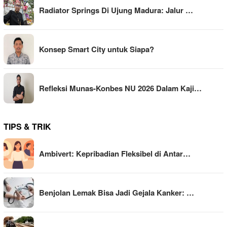
Radiator Springs Di Ujung Madura: Jalur …
Konsep Smart City untuk Siapa?
Refleksi Munas-Konbes NU 2026 Dalam Kaji…
TIPS & TRIK
Ambivert: Kepribadian Fleksibel di Antar…
Benjolan Lemak Bisa Jadi Gejala Kanker: …