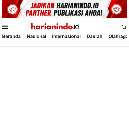
Loncat
ke
konten
Menu
Mobile
Beranda
Nasional
Internasional
Daerah
Olahraga