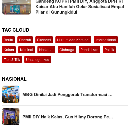
Gandeng KOPRI PMII DIY, Anggota DPR RI
Kaisar Abu Hanifah Gelar Sosialisasi Empat
Pilar di Gunungkidul
TAG CLOUD
Berita
Daerah
Ekonomi
Hukum dan Kriminal
Internasional
Kolom
Kriminal
Nasional
Olahraga
Pendidikan
Politik
Tips & Trik
Uncategorized
NASIONAL
MBG Dinilai Jadi Penggerak Transformasi …
PMII DIY Naik Kelas, Gus Hilmy Dorong Pe…