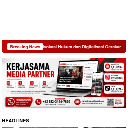
 Penguatan Advokasi Hukum dan Digitalisasi Gerakan
Breaking News
Mo
HEADLINES