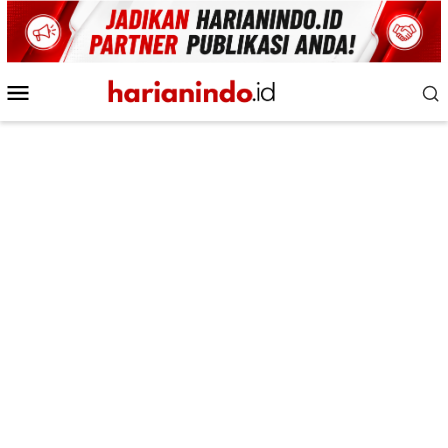
Loncat
ke
konten
Menu
Mobile