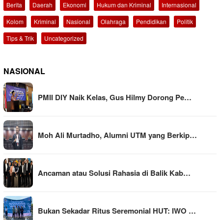
Berita
Daerah
Ekonomi
Hukum dan Kriminal
Internasional
Kolom
Kriminal
Nasional
Olahraga
Pendidikan
Politik
Tips & Trik
Uncategorized
NASIONAL
PMII DIY Naik Kelas, Gus Hilmy Dorong Pe…
Moh Ali Murtadho, Alumni UTM yang Berkip…
Ancaman atau Solusi Rahasia di Balik Kab…
Bukan Sekadar Ritus Seremonial HUT: IWO …