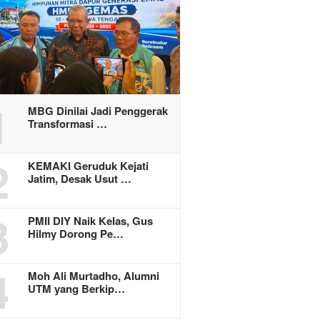
1
MBG Dinilai Jadi Penggerak
Transformasi …
2
KEMAKI Geruduk Kejati
Jatim, Desak Usut …
3
PMII DIY Naik Kelas, Gus
Hilmy Dorong Pe…
4
Moh Ali Murtadho, Alumni
UTM yang Berkip…