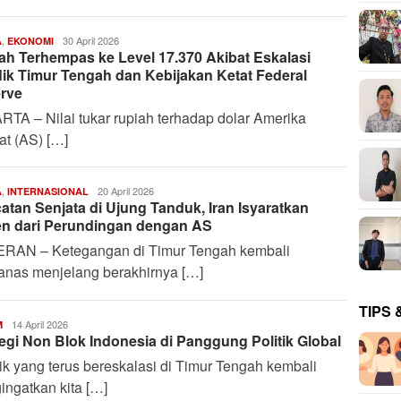
,
Deffananda
30 April 2026
A
EKONOMI
ah Terhempas ke Level 17.370 Akibat Eskalasi
Febrian
S.
lik Timur Tengah dan Kebijakan Ketat Federal
P
rve
TA – Nilai tukar rupiah terhadap dolar Amerika
at (AS) […]
,
Deffananda
20 April 2026
A
INTERNASIONAL
atan Senjata di Ujung Tanduk, Iran Isyaratkan
Febrian
S.
n dari Perundingan dengan AS
P
RAN – Ketegangan di Timur Tengah kembali
nas menjelang berakhirnya […]
TIPS 
Harianindo.id
14 April 2026
M
tegi Non Blok Indonesia di Panggung Politik Global
ik yang terus bereskalasi di Timur Tengah kembali
ngatkan kita […]