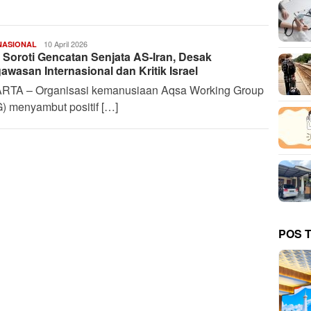
Harianindo.id
10 April 2026
NASIONAL
Soroti Gencatan Senjata AS-Iran, Desak
awasan Internasional dan Kritik Israel
RTA – Organisasi kemanusiaan Aqsa Working Group
) menyambut positif […]
POS 