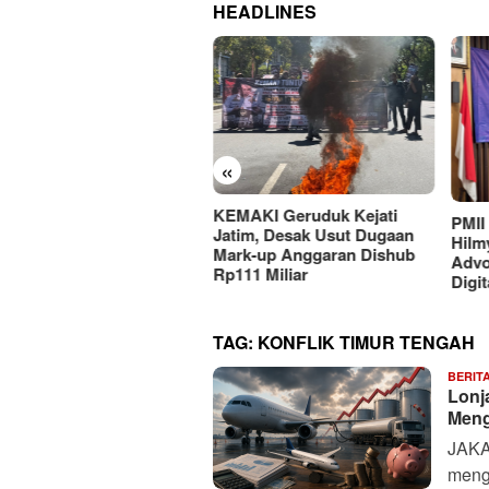
HEADLINES
«
KEMAKI Geruduk Kejati
 Dinilai Jadi Penggerak
PMII
Jatim, Desak Usut Dugaan
nsformasi Sistem Pangan
Hilm
Mark-up Anggaran Dishub
ional Menuju Indonesia
Advo
Rp111 Miliar
as 2045
Digi
TAG:
KONFLIK TIMUR TENGAH
BERIT
Lonj
Meng
JAKAR
meng