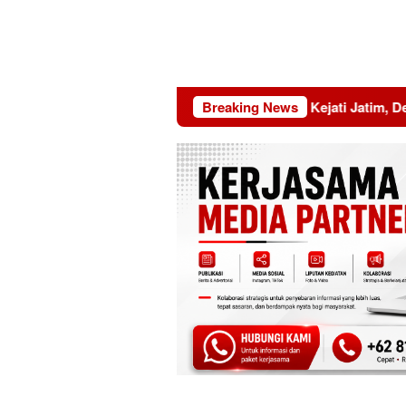
Emas 2045
KEMAKI Geruduk Kejati Jatim, Desak Usut Du
Breaking News