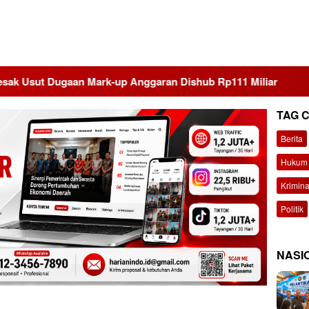
gaan Mark-up Anggaran Dishub Rp111 Miliar
PMII DIY 
TAG 
Berita
Hukum 
Krimina
Politik
NASI