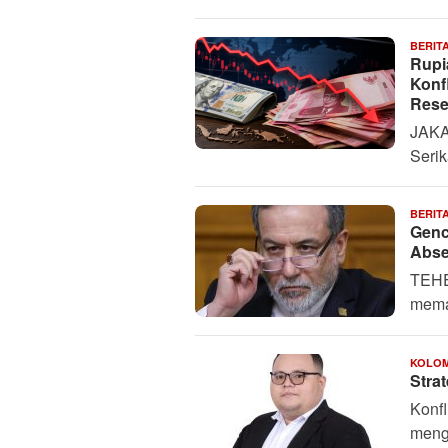
BERIT
Rupi
Konf
Rese
JAKAR
Serik
BERIT
Genc
Abse
TEHE
mema
KOLO
Stra
Konfl
mengi