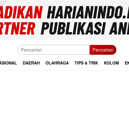
Pencarian
ASIONAL
DAERAH
OLAHRAGA
TIPS & TRIK
KOLOM
E