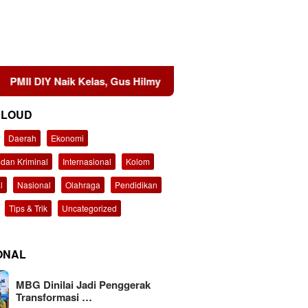
Naik Kelas, Gus Hilmy Dorong Penguatan Advokasi Hukum dan Di
CLOUD
Daerah
Ekonomi
dan Kriminal
Internasional
Kolom
l
Nasional
Olahraga
Pendidikan
Tips & Trik
Uncategorized
ONAL
MBG Dinilai Jadi Penggerak
Transformasi …