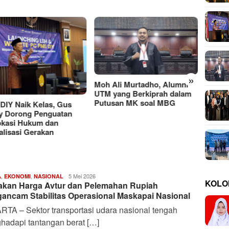
»
Moh Ali Murtadho, Alumni
UTM yang Berkiprah dalam
Ancam
Putusan MK soal MBG
 DIY Naik Kelas, Gus
Rahasi
y Dorong Penguatan
Bayan
kasi Hukum dan
talisasi Gerakan
,
,
Deffananda
5 Mei 2026
A
EKONOMI
NASIONAL
KOLO
akan Harga Avtur dan Pelemahan Rupiah
Febrian
S.
ancam Stabilitas Operasional Maskapai Nasional
P
TA – Sektor transportasi udara nasional tengah
hadapi tantangan berat […]