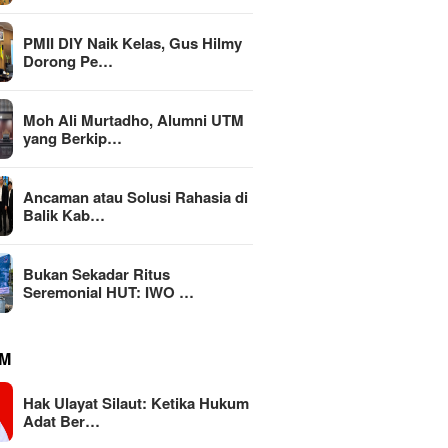
PMII DIY Naik Kelas, Gus Hilmy
Dorong Pe…
Moh Ali Murtadho, Alumni UTM
yang Berkip…
an atau Solusi
KEMAKI 
Ancaman atau Solusi Rahasia di
MBG Dinilai Jadi Penggerak
a di Balik Kabinet
Jatim, 
Balik Kab…
Transformasi Sistem Pangan
gan
Mark-up
Nasional Menuju Indonesia
Rp111 M
Emas 2045
Bukan Sekadar Ritus
Seremonial HUT: IWO …
M
Hak Ulayat Silaut: Ketika Hukum
Adat Ber…