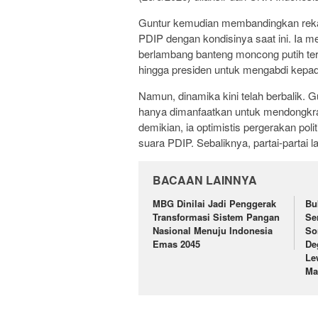
Guntur kemudian membandingkan reka
PDIP dengan kondisinya saat ini. Ia m
berlambang banteng moncong putih ters
hingga presiden untuk mengabdi kepa
Namun, dinamika kini telah berbalik. G
hanya dimanfaatkan untuk mendongkrak 
demikian, ia optimistis pergerakan pol
suara PDIP. Sebaliknya, partai-partai l
BACAAN LAINNYA
MBG Dinilai Jadi Penggerak
Bu
Transformasi Sistem Pangan
Se
Nasional Menuju Indonesia
So
Emas 2045
De
Le
Ma