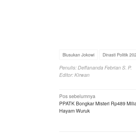
Blusukan Jokowi
Dinasti Politik 20
Penulis: Deffananda Febrian S. P.
Editor: Kirwan
Navigasi
Pos sebelumnya
pos
PPATK Bongkar Misteri Rp489 Milia
Hayam Wuruk