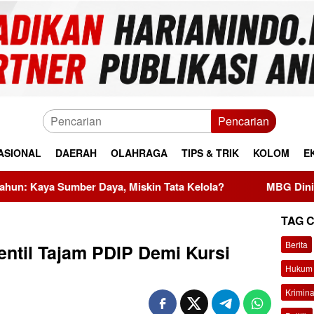
Pencarian
ASIONAL
DAERAH
OLAHRAGA
TIPS & TRIK
KOLOM
E
ya, Miskin Tata Kelola?
MBG Dinilai Jadi Penggerak Tr
TAG 
Berita
ntil Tajam PDIP Demi Kursi
Hukum 
Krimina