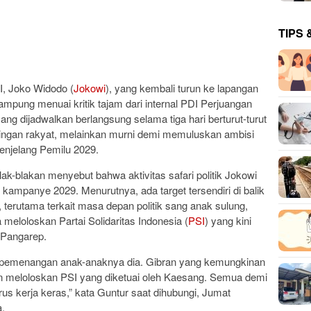
TIPS 
I, Joko Widodo (
Jokowi
), yang kembali turun ke lapangan
ampung menuai kritik tajam dari internal PDI Perjuangan
ng dijadwalkan berlangsung selama tiga hari berturut-turut
entingan rakyat, melainkan murni demi memuluskan ambisi
enjelang Pemilu 2029.
lak-blakan menyebut bahwa aktivitas safari politik Jokowi
l kampanye 2029. Menurutnya, ada target tersendiri di balik
i, terutama terkait masa depan politik sang anak sulung,
eloloskan Partai Solidaritas Indonesia (
PSI
) yang kini
 Pangarep.
at pemenangan anak-anaknya dia. Gibran yang kemungkinan
n meloloskan PSI yang diketuai oleh Kaesang. Semua demi
s kerja keras,” kata Guntur saat dihubungi, Jumat
a.