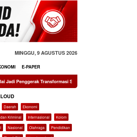
MINGGU, 9 AGUSTUS 2026
KONOMI
E-PAPER
ansformasi Sistem Pangan Nasional Menuju Indonesia Emas 204
CLOUD
Daerah
Ekonomi
dan Kriminal
Internasional
Kolom
l
Nasional
Olahraga
Pendidikan