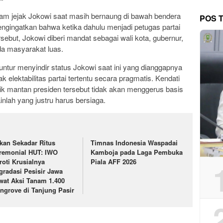
m jejak Jokowi saat masih bernaung di bawah bendera
POS 
engingatkan bahwa ketika dahulu menjadi petugas partai
ebut, Jokowi diberi mandat sebagai wali kota, gubernur,
da masyarakat luas.
untur menyindir status Jokowi saat ini yang dianggapnya
elektabilitas partai tertentu secara pragmatis. Kendati
itik mantan presiden tersebut tidak akan menggerus basis
ainlah yang justru harus bersiaga.
kan Sekadar Ritus
Timnas Indonesia Waspadai
remonial HUT: IWO
Kamboja pada Laga Pembuka
roti Krusialnya
Piala AFF 2026
gradasi Pesisir Jawa
wat Aksi Tanam 1.400
ngrove di Tanjung Pasir