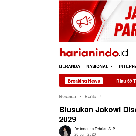
Loncat
ke
konten
BERANDA
NASIONAL
INTERN
Breaking News
Riau 69 Tahun: Kaya Sumber Da
Beranda
Berita
Blusukan Jokowi Dise
2029
Deffananda Febrian S. P
28 Juni 2026