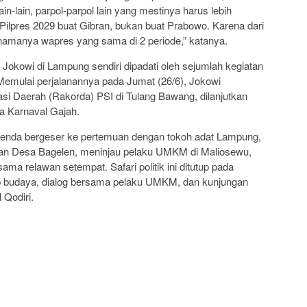
in-lain, parpol-parpol lain yang mestinya harus lebih
Pilpres 2029 buat Gibran, bukan buat Prabowo. Karena dari
 namanya wapres yang sama di 2 periode,” katanya.
n Jokowi di Lampung sendiri dipadati oleh sejumlah kegiatan
emulai perjalanannya pada Jumat (26/6), Jokowi
si Daerah (Rakorda) PSI di Tulang Bawang, dilanjutkan
a Karnaval Gajah.
agenda bergeser ke pertemuan dengan tokoh adat Lampung,
an Desa Bagelen, meninjau pelaku UMKM di Maliosewu,
ma relawan setempat. Safari politik ini ditutup pada
ab budaya, dialog bersama pelaku UMKM, dan kunjungan
 Qodiri.