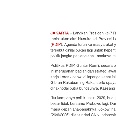
JAKARTA
– Langkah Presiden ke-7 R
melakukan aksi blusukan di Provinsi L
(
PDIP
). Agenda turun ke masyarakat ya
tersebut dinilai bukan lagi untuk kep
politik jangka panjang anak-anaknya m
Politikus PDIP, Guntur Romli, secara b
ini merupakan bagian dari strategi awa
kerja keras Jokowi di lapangan saat in
Gibran Rakabuming Raka, serta upaya m
dinakhodai putra bungsunya, Kaesang
“Itu kampanye politik untuk 2029, bu
besar tidak bersama Prabowo lagi. Da
masa depan anak-anaknya, Jokowi haru
(26/6/2026) dilansir dari CNN Indonesi