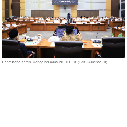
Rapat Kerja Komisi Menag bersama VIII DPR RI. (Dok. Kemenag RI)