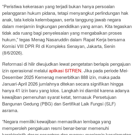
“Peristiwa kekerasan yang terjadi bukan hanya persoalan
pelanggaran hukum pidana, tetapi menyangkut perlindungan hak
anak, tata kelola kelembagaan, serta tanggung jawab negara
dalam menjamin lingkungan pendidikan yang aman. Kita tegaskan
tidak ada ruang bagi penyelesaian yang mengabaikan proses
hukum,” tegas Menag Nasaruddin dalam Rapat Kerja bersama
Komisi VIII DPR RI di Kompleks Senayan, Jakarta, Senin
(8/6/2026).
Reformasi di hilir diwujudkan lewat pengetatan berlapis pengajuan
izin operasional melalui
aplikasi SITREN
. Jika pada periode Mei-
Desember 2025 Kemenag menerbitkan 888 izin, maka pada
Januari-April 2026 jumlahnya ditekan secara signifikan hingga
hanya 41 izin baru yang lolos. Langkah ini diambil karena adanya
kewajiban pemenuhan syarat ketat, termasuk Persetujuan
Bangunan Gedung (PBG) dan Sertifikat Laik Fungsi (SLF)
asrama.
“Negara memiliki kewajiban memastikan lembaga yang
memperoleh pengakuan resmi benar-benar memenuhi
karakteristik dasar pesantren dan mampu menjamin keselamatan