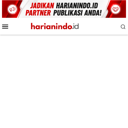
Loncat
ke
konten
Menu
Mobile