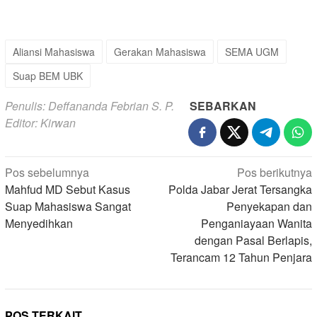
Aliansi Mahasiswa
Gerakan Mahasiswa
SEMA UGM
Suap BEM UBK
Penulis: Deffananda Febrian S. P.
SEBARKAN
Editor: Kirwan
Navigasi
Pos sebelumnya
Pos berikutnya
pos
Mahfud MD Sebut Kasus
Polda Jabar Jerat Tersangka
Suap Mahasiswa Sangat
Penyekapan dan
Menyedihkan
Penganiayaan Wanita
dengan Pasal Berlapis,
Terancam 12 Tahun Penjara
POS TERKAIT