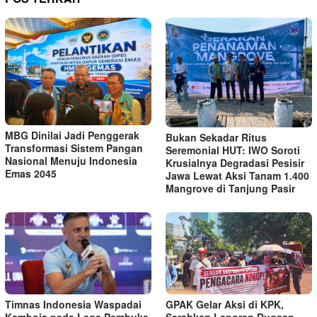
MBG Dinilai Jadi Penggerak
Bukan Sekadar Ritus
Transformasi Sistem Pangan
Seremonial HUT: IWO Soroti
Nasional Menuju Indonesia
Krusialnya Degradasi Pesisir
Emas 2045
Jawa Lewat Aksi Tanam 1.400
Mangrove di Tanjung Pasir
Timnas Indonesia Waspadai
GPAK Gelar Aksi di KPK,
Kamboja pada Laga Pembuka