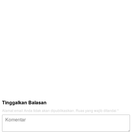
Tinggalkan Balasan
Alamat email Anda tidak akan dipublikasikan.
Ruas yang wajib ditandai
*