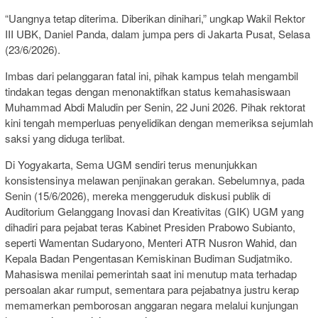
“Uangnya tetap diterima. Diberikan dinihari,” ungkap Wakil Rektor
III UBK, Daniel Panda, dalam jumpa pers di Jakarta Pusat, Selasa
(23/6/2026).
Imbas dari pelanggaran fatal ini, pihak kampus telah mengambil
tindakan tegas dengan menonaktifkan status kemahasiswaan
Muhammad Abdi Maludin per Senin, 22 Juni 2026. Pihak rektorat
kini tengah memperluas penyelidikan dengan memeriksa sejumlah
saksi yang diduga terlibat.
Di Yogyakarta, Sema UGM sendiri terus menunjukkan
konsistensinya melawan penjinakan gerakan. Sebelumnya, pada
Senin (15/6/2026), mereka menggeruduk diskusi publik di
Auditorium Gelanggang Inovasi dan Kreativitas (GIK) UGM yang
dihadiri para pejabat teras Kabinet Presiden Prabowo Subianto,
seperti Wamentan Sudaryono, Menteri ATR Nusron Wahid, dan
Kepala Badan Pengentasan Kemiskinan Budiman Sudjatmiko.
Mahasiswa menilai pemerintah saat ini menutup mata terhadap
persoalan akar rumput, sementara para pejabatnya justru kerap
memamerkan pemborosan anggaran negara melalui kunjungan