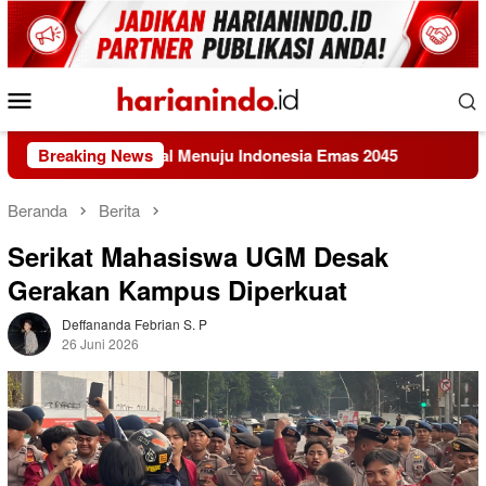
Loncat
ke
konten
Menu
Mobile
an Nasional Menuju Indonesia Emas 2045
Breaking News
KEMAKI Gerudu
Beranda
Berita
Serikat Mahasiswa UGM Desak
Gerakan Kampus Diperkuat
Deffananda Febrian S. P
26 Juni 2026