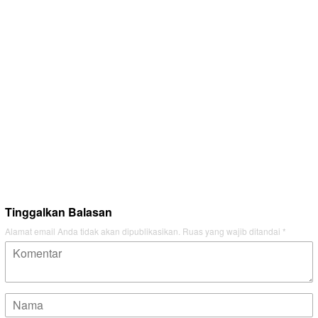
Tinggalkan Balasan
Alamat email Anda tidak akan dipublikasikan.
Ruas yang wajib ditandai
*