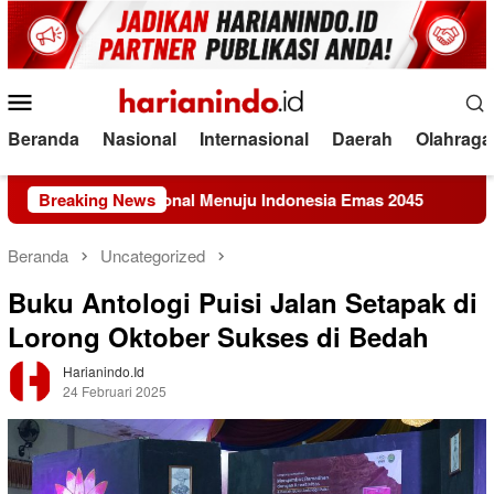
Loncat
ke
konten
Menu
Mobile
Beranda
Nasional
Internasional
Daerah
Olahraga
angan Nasional Menuju Indonesia Emas 2045
Breaking News
KEMAKI Ger
Beranda
Uncategorized
Buku Antologi Puisi Jalan Setapak di
Lorong Oktober Sukses di Bedah
Harianindo.id
24 Februari 2025