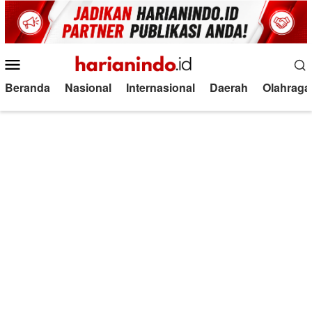
Loncat
ke
konten
Menu
Mobile
Beranda
Nasional
Internasional
Daerah
Olahraga