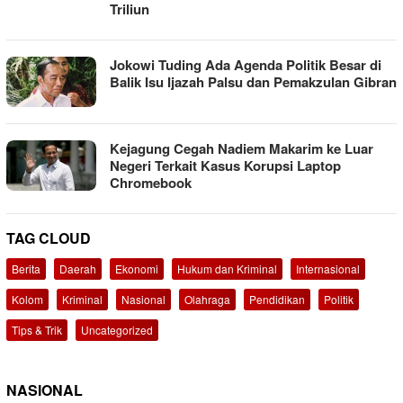
Triliun
Jokowi Tuding Ada Agenda Politik Besar di
Balik Isu Ijazah Palsu dan Pemakzulan Gibran
Kejagung Cegah Nadiem Makarim ke Luar
Negeri Terkait Kasus Korupsi Laptop
Chromebook
TAG CLOUD
Berita
Daerah
Ekonomi
Hukum dan Kriminal
Internasional
Kolom
Kriminal
Nasional
Olahraga
Pendidikan
Politik
Tips & Trik
Uncategorized
NASIONAL