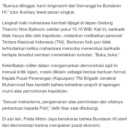
“Busnya ditinggal, kami
longmarch
dari Semanggi ke Bundaran
HI,” tutur Anshary lewat pesan singkat.
Langkah kaki mahasiswa kembali dijegal di depan Gedung
Thamrin Nine Ballroom sekitar pukul 15.10 WIB. Kali ini, barikade
tidak hanya diisi oleh kepolisian, melainkan melibatkan personel
Tentara Nasional Indonesia (TNI). Benturan fisik pun tidak
terhindarkan ketika mahasiswa mencoba menembus barikade
berlapis tersebut sembari meneriakkan tuntutan, “Buka, buka.”
Keterlibatan militer dalam mengamankan demonstrasi sipil ini
menuai kritik tajam, meski diklaim sebagai bentuk bantuan formal.
Kepala Pusat Penerangan (Kapuspen) TNI Brigadir Jenderal
Muhammad Nas berdalih bahwa kehadiran prajurit di lapangan
murni atas permohonan kepolisian.
“Sesuai mekanisme, pengamanan atas permintaan dan sifatnya
perbantuan kepada Polri,” dalih Nas saat dihubungi.
Di sisi lain, Polda Metro Jaya bersikeras bahwa Bundaran HI steril
dari demonstrasi karena merupakan pusat ekonomi.