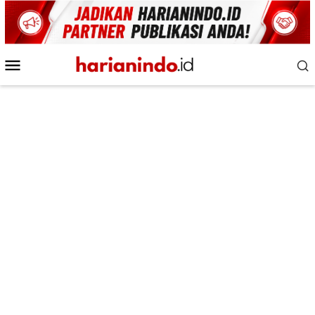
Loncat
ke
konten
Menu
Mobile