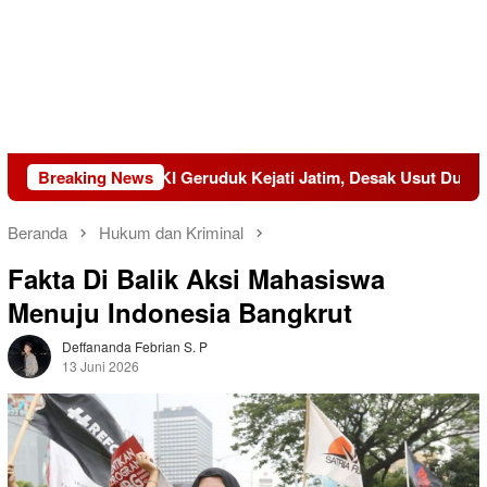
KEMAKI Geruduk Kejati Jatim, Desak Usut Dugaan Mark-up
Breaking News
Beranda
Hukum dan Kriminal
Fakta Di Balik Aksi Mahasiswa
Menuju Indonesia Bangkrut
Deffananda Febrian S. P
13 Juni 2026